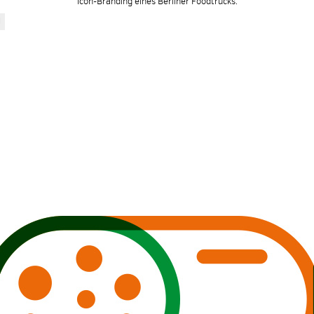
Icon-Branding eines Berliner Foodtrucks.
N