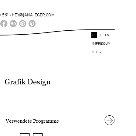
 561
HEY@JANA-EGER.COM
-
DE
/
EN
IMPRESSUM
BLOG
Grafik Design
Verwendete Programme