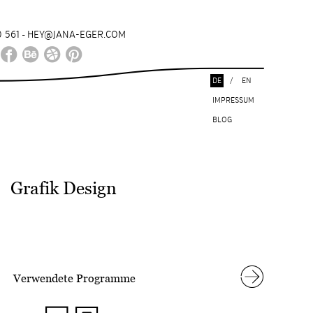
 561
HEY@JANA-EGER.COM
-
DE
/
EN
IMPRESSUM
BLOG
Grafik Design
Verwendete Programme